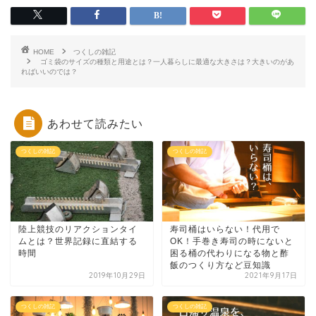
HOME
つくしの雑記
ゴミ袋のサイズの種類と用途とは？一人暮らしに最適な大きさは？大きいのがあ
ればいいのでは？
あわせて読みたい
つくしの雑記
つくしの雑記
陸上競技のリアクションタイ
寿司桶はいらない！代用で
ムとは？世界記録に直結する
OK！手巻き寿司の時にないと
時間
困る桶の代わりになる物と酢
飯のつくり方など豆知識
2019年10月29日
2021年9月17日
つくしの雑記
つくしの雑記