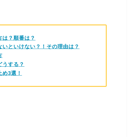
方は？順番は？
ないといけない？！その理由は？
方
どうする？
止め
3
選！