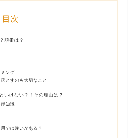
目次
？順番は？
番
イミング
と落とすのも大切なこと
といけない？！その理由は？
基礎知識
性用では違いがある？