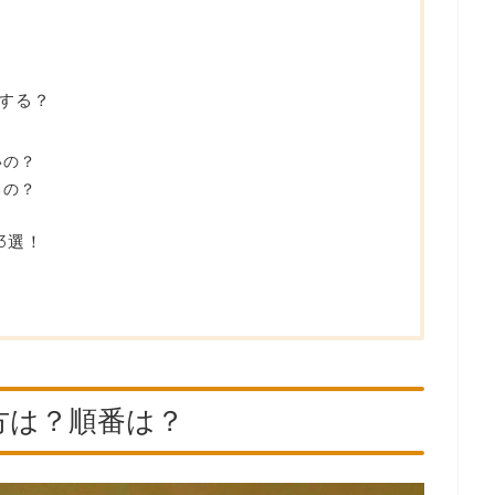
する？
いの？
るの？
3選！
方は？順番は？