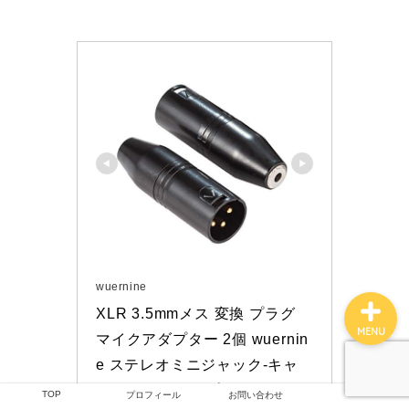
TOP
つくしの雑記
撮影技術
プロフィール
wuernine
XLR 3.5mmメス 変換 プラグ 
MENU
マイクアダプター 2個 wuernin
e ステレオミニジャック-キャ
ノン オス 3ピンプラグ カメラ 
TOP
プロフィール
お問い合わせ