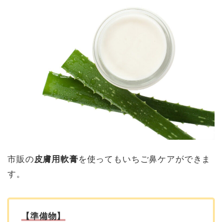
市販の
皮膚用軟膏
を使ってもいちご鼻ケアができま
す。
【準備物】