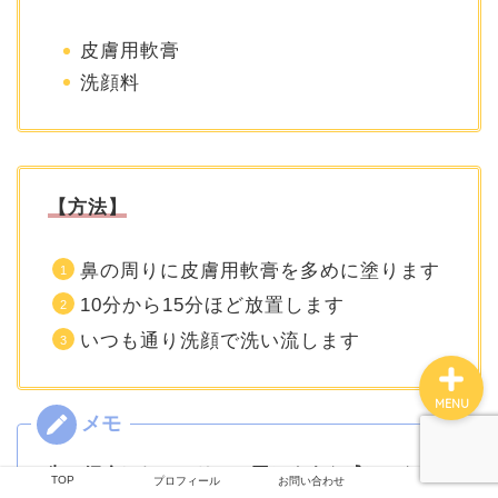
皮膚用軟膏
洗顔料
TOP
つくしの雑記
【方法】
撮影技術
鼻の周りに皮膚用軟膏を多めに塗ります
プロフィール
10分から15分ほど放置します
いつも通り洗顔で洗い流します
MENU
先に紹介したワセリンと同じような感じになり
TOP
プロフィール
お問い合わせ