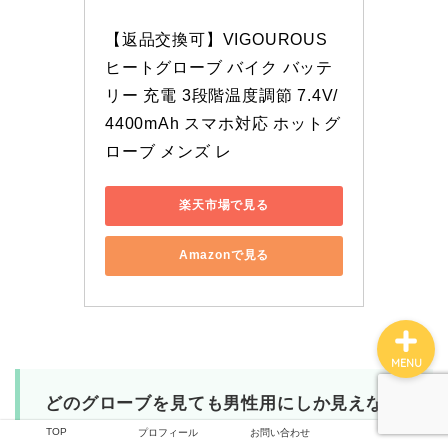
【返品交換可】VIGOUROUS 
ヒートグローブ バイク バッテ
TOP
リー 充電 3段階温度調節 7.4V/
4400mAh スマホ対応 ホットグ
つくしの雑記
ローブ メンズ レ
撮影技術
楽天市場で見る
プロフィール
Amazonで見る
MENU
どのグローブを見ても男性用にしか見えない
しな…
TOP
プロフィール
お問い合わせ