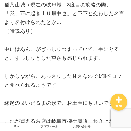
稲葉山城（現在の岐阜城）8度目の攻略の際、
「我、正に起き上り最中也」と臣下と交わした名言
より名付けられたとか…
TOP
（諸説あり）
つくしの雑記
中にはあんこがぎっしりつまっていて、手にとる
撮影技術
と、ずっしりとした重さも感じられます。
プロフィール
しかしながら、あっさりした甘さなので1個ペロッ
と食べられるようです。
縁起の良いだるまの形で、お土産にも良いですね。
MENU
これが買えるお店は岐阜市柳ケ瀬通「起き上がり本
TOP
プロフィール
お問い合わせ
舗」…なのですが、