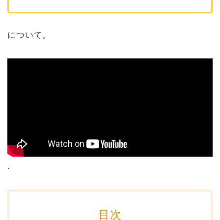
について。
.
目次