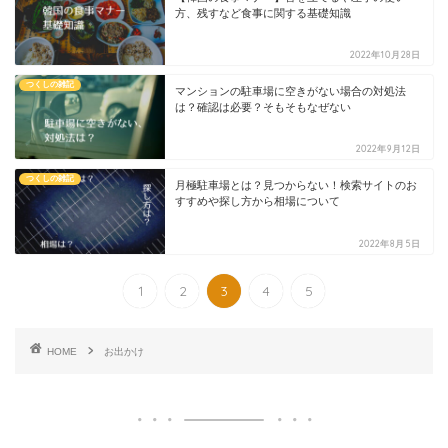
方、残すなど食事に関する基礎知識
2022年10月28日
つくしの雑記
マンションの駐車場に空きがない場合の対処法
は？確認は必要？そもそもなぜない
2022年9月12日
つくしの雑記
月極駐車場とは？見つからない！検索サイトのお
すすめや探し方から相場について
2022年8月5日
1
2
3
4
5
HOME
お出かけ