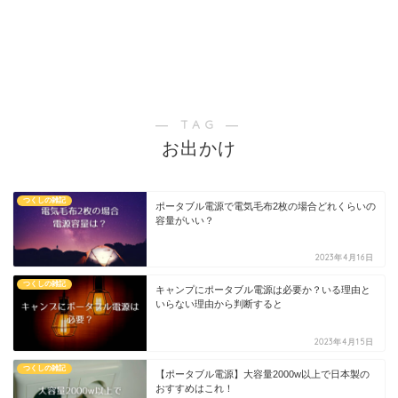
― TAG ―
お出かけ
つくしの雑記
ポータブル電源で電気毛布2枚の場合どれくらいの
容量がいい？
2023年4月16日
つくしの雑記
キャンプにポータブル電源は必要か？いる理由と
いらない理由から判断すると
2023年4月15日
つくしの雑記
【ポータブル電源】大容量2000w以上で日本製の
おすすめはこれ！