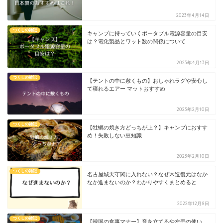
2023年4月14日
つくしの雑記
キャンプに持っていくポータブル電源容量の目安
は？電化製品とワット数の関係について
2023年4月13日
つくしの雑記
【テントの中に敷くもの】おしゃれラグや安心し
て寝れるエアー マットおすすめ
2023年2月10日
つくしの雑記
【牡蠣の焼き方どっちが上？】キャンプにおすす
め！失敗しない豆知識
2023年2月10日
つくしの雑記
名古屋城天守閣に入れない？なぜ木造復元はなか
なか進まないのか？わかりやすくまとめると
2022年12月8日
つくしの雑記
【韓国の食事マナー】音を立てるや左手の使い